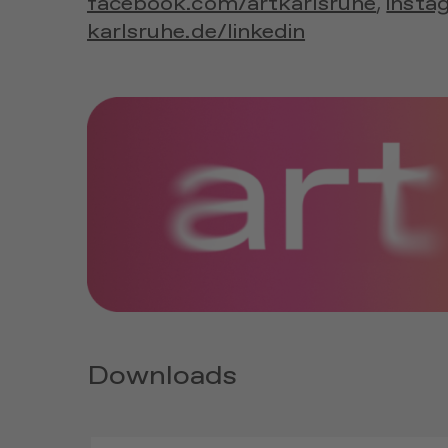
facebook.com/artkarlsruhe
insta
,
karlsruhe.de/linkedin
Downloads