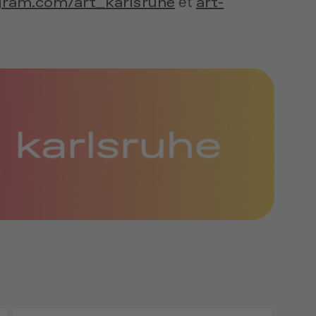
gram.com/art_karlsruhe
art-
et