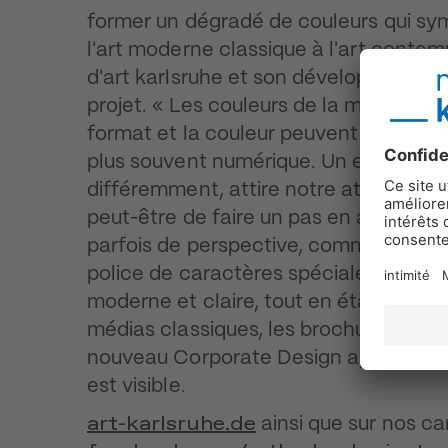
former un dégradé de couleurs qui sym
l'art moderne classique à l'art contemp
d'art karlsruhe et son développement f
projet. « Les couleurs de la marque so
format et la couleur peuvent réagir à 
plus souvent numérique. Un effet de fl
différemment, attire notre attention s
peut-être de faire un pas en arrière o
parfois de perspective, comme lorsque 
police de caractères spécialement dé
moderne et claire, tout en étant valor
médias classiques, les brochures, le s
nouveau Corporate Design apparaît dè
est visible.
art-karlsruhe.de
ainsi que sur nos c