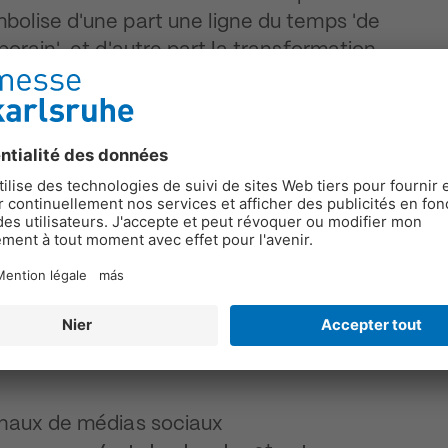
bolise d'une part une ligne du temps 'de
orain', et d'autre part la transformation
utur », explique Olga Blaß, chef de
nt complétées par un logo textuel dont le
toutes les exigences du monde actuel, le
ou, que nous vivrons toujours
ur la nécessité de regarder de plus près,
u de se rapprocher, afin de changer
l'on regarde de l'art ». La nouvelle
veloppée pour l'occasion apparaît
isante et élégante. Que ce soit pour les
ite web ou d'autres médias numériques, le
s maintenant partout où art karlsruhe
anaux de médias sociaux