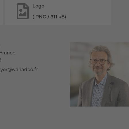
Logo
(.PNG / 311 kB)
r
 France
5
eyer@wanadoo.fr