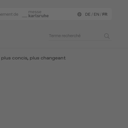
nement de
DE
/
EN
/
FR
, plus concis, plus changeant