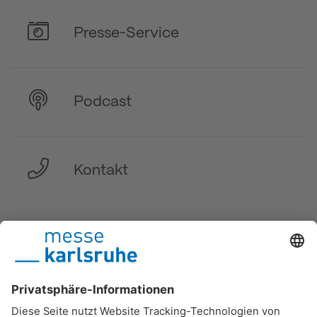
Presse-Service
Podcast
Kontakt
DE
/
EN
/
FR
Messe Karlsruhe